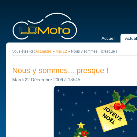
Accueil
Actual
Vous êtes ici :
Actualités
»
Mai 12
»
Nous y sommes... presque !
Nous y sommes... presque !
Mardi 22 Décembre 2009 à 18h45