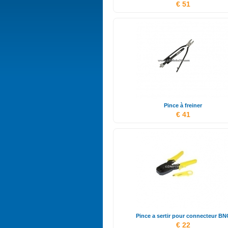
€ 51
Pince à freiner
€ 41
Pince a sertir pour connecteur BN
€ 22