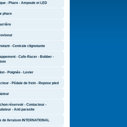
que - Phare - Ampoule et LED
e phare
arrière
roviseur
notant - Centrale clignotante
appement - Cafe-Racer - Bobber -
tom
on - Poignée - Levier
cteur - Pédale de frein - Repose pied
iateur
hon réservoir - Contacteur -
lateur - Anti parasite
is de livraison INTERNATIONAL