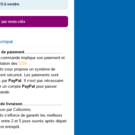
O à vendre
r par mots-clés
OUTIQUE
 de paiement
................................
 commande implique son paiement et
tation des
CGV
o vous propose un système de
ent sécurisé. Les paiements sont
s par
PayPal
. Il n’est pas nécessaire
ir un compte
PayPal
pour passer
ande.
 de livraison
.................................
ison par Colissimo.
o s’efforce de garantir les meilleurs
 entre 2 et 5 jours ouvrés après départ
re entrepôt.