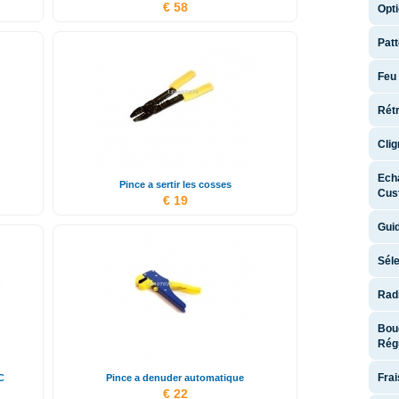
€ 58
Opti
Patt
Feu 
Rét
Clig
Ech
Pince a sertir les cosses
Cus
€ 19
Guid
Séle
Rad
Bouc
Régu
Fra
C
Pince a denuder automatique
€ 22