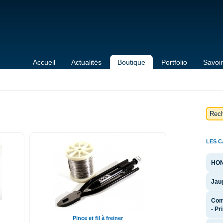
Accueil
Actualités
Boutique
Portfolio
Savoir
LES 
HON
Jaug
Com
- Pr
Pince et fil à freiner