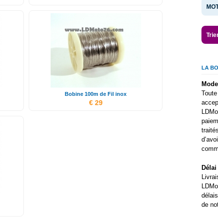
MOT
Trie
LA B
Mode
Toute
Bobine 100m de Fil inox
€ 29
accep
LDMot
paiem
traité
d’avo
comm
Délai
Livra
LDMot
délais
de not