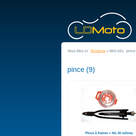
Vous êtes ici :
Boutique
»
Mot-clés : pince
pince (9)
Pince à freiner + fils 30 mètres