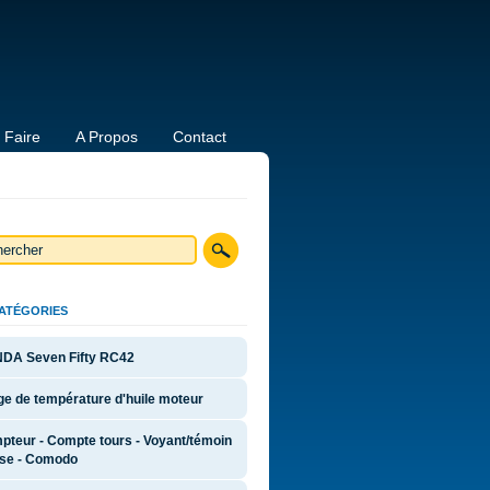
 Faire
A Propos
Contact
CATÉGORIES
DA Seven Fifty RC42
e de température d'huile moteur
pteur - Compte tours - Voyant/témoin
ise - Comodo